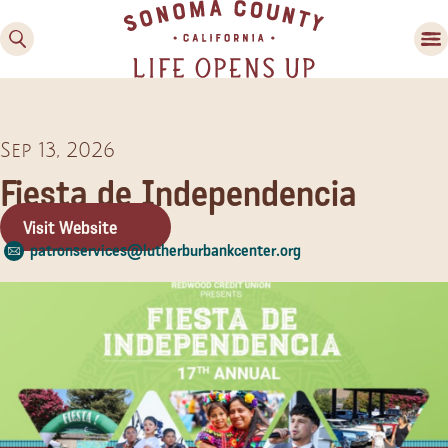
Sep 13, 2026
Fiesta de Independencia
Visit Website
patronservices@lutherburbankcenter.org
Family Fun
Guide to Family-
Friendly Fun in Sonoma
County
Experiences